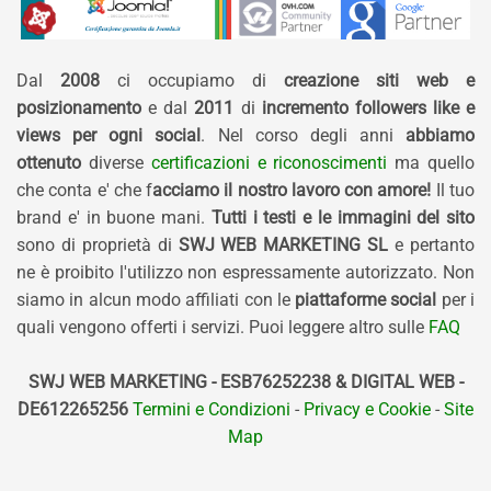
Dal
2008
ci occupiamo di
creazione siti web e
posizionamento
e dal
2011
di
incremento followers like e
views per ogni social
. Nel corso degli anni
abbiamo
ottenuto
diverse
certificazioni e riconoscimenti
ma quello
che conta e' che f
acciamo il nostro lavoro con amore!
Il tuo
brand e' in buone mani.
Tutti i testi e le immagini del sito
sono di proprietà di
SWJ WEB MARKETING SL
e pertanto
ne è proibito l'utilizzo non espressamente autorizzato. Non
siamo in alcun modo affiliati con le
piattaforme social
per i
quali vengono offerti i servizi. Puoi leggere altro sulle
FAQ
SWJ WEB MARKETING - ESB76252238 & DIGITAL WEB -
DE612265256
Termini e Condizioni
-
Privacy e Cookie
-
Site
Map