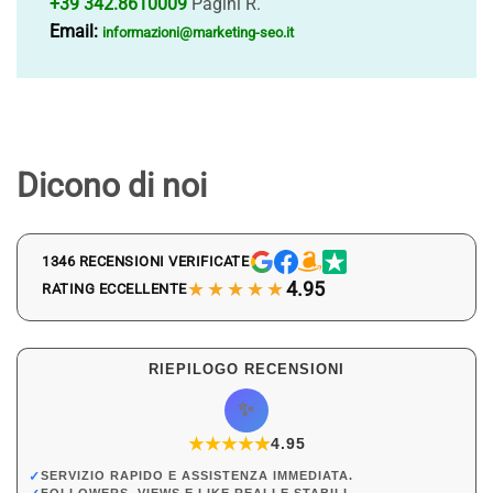
+39 342.8610009
Pagini R.
Email:
informazioni@marketing-seo.it
Dicono di noi
1346 RECENSIONI VERIFICATE
★★★★★
4.95
RATING ECCELLENTE
RIEPILOGO RECENSIONI
✨
★
★
★
★
★
★
4.95
✓
SERVIZIO RAPIDO E ASSISTENZA IMMEDIATA.