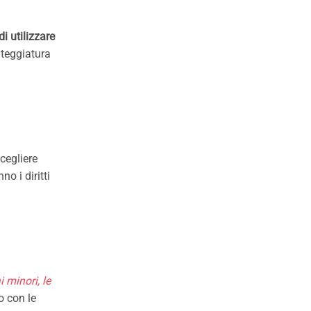
di utilizzare
nteggiatura
scegliere
o i diritti
i minori, le
o con le