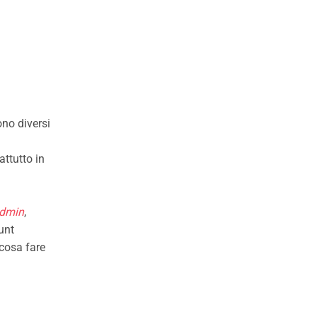
ono diversi
ttutto in
dmin
,
unt
 cosa fare