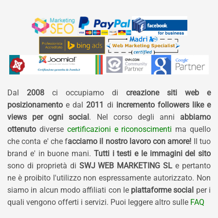
Dal
2008
ci occupiamo di
creazione siti web e
posizionamento
e dal
2011
di
incremento followers like e
views per ogni social
. Nel corso degli anni
abbiamo
ottenuto
diverse
certificazioni e riconoscimenti
ma quello
che conta e' che f
acciamo il nostro lavoro con amore!
Il tuo
brand e' in buone mani.
Tutti i testi e le immagini del sito
sono di proprietà di
SWJ WEB MARKETING SL
e pertanto
ne è proibito l'utilizzo non espressamente autorizzato. Non
siamo in alcun modo affiliati con le
piattaforme social
per i
quali vengono offerti i servizi. Puoi leggere altro sulle
FAQ