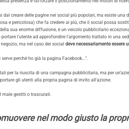
esta presenza e rafforzare il posizionamento nei motori di ricer
 dal creare delle pagine nei social più popolari, ma esiste una d
a e pericolosa) che fa credere ai più, che il social possa sostitui
a della sua enorme diffusione, è un veicolo pubblicitario eccezion
portare l'utente ad approfondire l'argomento trattato in una sed
 negozio, ma nel caso dei social
deve necessariamente essere u
 serve perché ho già la pagina Facebook...".
li per la riuscita di una campagna pubblicitaria, ma per un'azi
ortare gli utenti alla propria pagina di invito all'azione.
male gestiti o trascurati.
omuovere nel modo giusto la propr