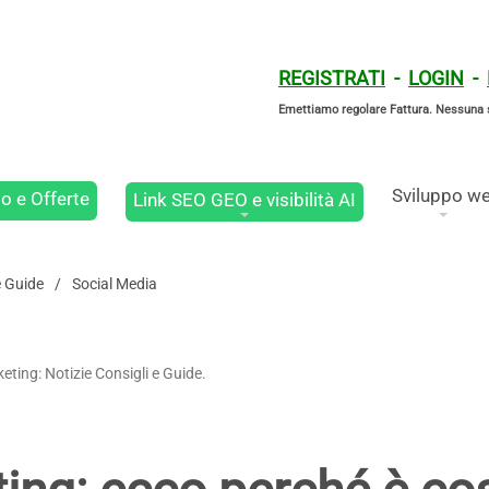
REGISTRATI
-
LOGIN
-
Emettiamo regolare Fattura. Nessuna 
Sviluppo w
o e Offerte
Link SEO GEO e visibilità AI
e Guide
Social Media
eting: Notizie Consigli e Guide.