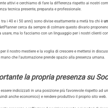
e attivi e cerchiamo di fare la differenza rispetto ai nostri com
nza tecnica presente, preparata e professionale.
 tra i 40 e i 50 anni) sono divise esattamente a metà tra chi è
un
 NetPlanner cerca da sempre di colmare questo divario proponen
da usare, ma lo facciamo con un linguaggio per i nostri clienti c
r il nostro mestiere e la voglia di crescere e mettersi in discus
n mano che l'automazione prende spazio alla presenza umana.
rtante la propria presenza su Soc
essere indicizzati in una posizione più favorevole rispetto ad u
uindi anche economico) e rendere produttivo il proprio sito web.