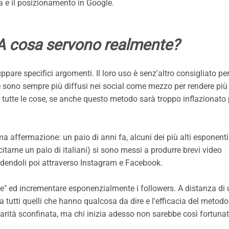
za e il posizionamento in Google.
 A cosa servono realmente?
are specifici argomenti. Il loro uso è senz'altro consigliato pe
a e sono sempre più diffusi nei social come mezzo per rendere più 
tutte le cose, se anche questo metodo sarà troppo inflazionato 
a affermazione: un paio di anni fa, alcuni dei più alti esponen
 citarne un paio di italiani) si sono messi a produrre brevi video
ndendoli poi attraverso Instagram e Facebook.
ke" ed incrementare esponenzialmente i followers. A distanza di 
a tutti quelli che hanno qualcosa da dire e l'efficacia del metodo
rità sconfinata, ma chi inizia adesso non sarebbe così fortunat