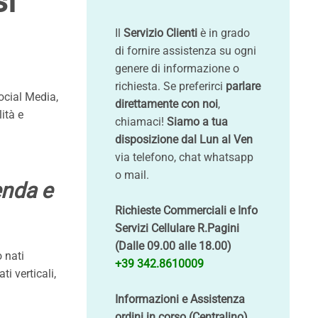
sì
Il
Servizio Clienti
è in grado
di fornire assistenza su ogni
genere di informazione o
richiesta. Se preferirci
parlare
ocial Media,
direttamente con noi
,
ità e
chiamaci!
Siamo a tua
disposizione dal Lun al Ven
via telefono, chat whatsapp
o mail.
enda e
Richieste Commerciali e Info
Servizi Cellulare R.Pagini
(Dalle 09.00 alle 18.00)
 nati
+39 342.8610009
i verticali,
Informazioni e Assistenza
ordini in corso (Centralino)