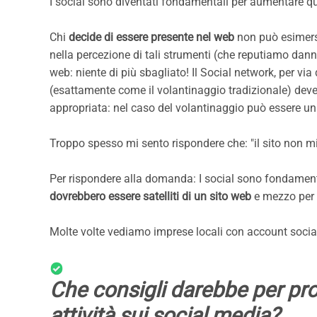
I social sono diventati fondamentali per aumentare qu
Chi
decide di essere presente nel web
non può esimersi
nella percezione di tali strumenti (che reputiamo dannos
web: niente di più sbagliato! Il Social network, per vi
(esattamente come il volantinaggio tradizionale) deve 
appropriata: nel caso del volantinaggio può essere un
Troppo spesso mi sento rispondere che: "il sito non mi
Per rispondere alla domanda: I social sono fondamenta
dovrebbero essere satelliti di un sito web
e mezzo per p
Molte volte vediamo imprese locali con account social 
Che consigli darebbe per pr
attività sui social media?