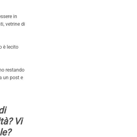
essere in
i, vetrine di
 è lecito
rmo restando
ca un post e
di
tà? Vi
le?