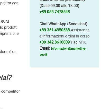
petitor con
(Dalle 09.00 alle 18.00)
+39 055.7478543
 guru
Chat WhatsApp (Sono chat)
do prodotti
+39 351.4350533
Assistenza
omprensibile
e Informazioni ordini in corso
+39 342.8610009
Pagini R.
Email:
informazioni@marketing-
sione è un
seo.it
ial?
n competitor