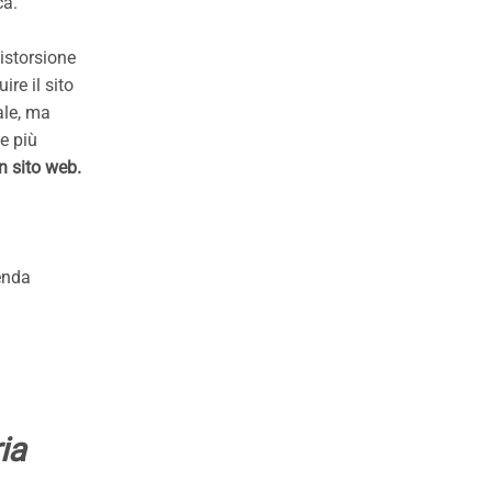
ca.
istorsione
re il sito
ale, ma
e più
n sito web.
enda
ia