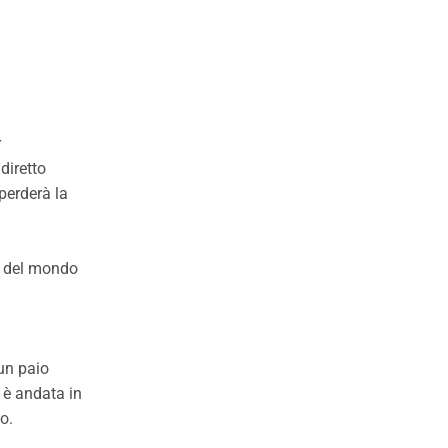
r
diretto
perderà la
ti del mondo
un paio
 è andata in
o.