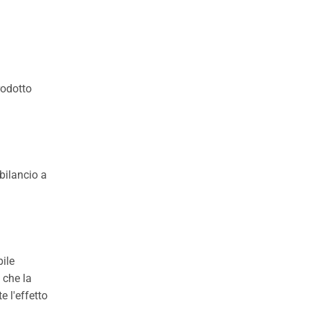
rodotto
sbilancio a
bile
 che la
 l'effetto