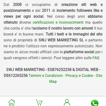
Dal
2008
ci occupiamo di
creazione siti web e
posizionamento
e dal
2011
di
incremento followers like e
views per ogni social
. Nel corso degli anni
abbiamo
ottenuto
diverse
certificazioni e riconoscimenti
ma quello
che conta e' che f
acciamo il nostro lavoro con amore!
Il tuo
brand e' in buone mani.
Tutti i testi e le immagini del sito
sono di proprietà di
SWJ WEB MARKETING SL
e pertanto
ne è proibito l'utilizzo non espressamente autorizzato. Non
siamo in alcun modo affiliati con le
piattaforme social
per i
quali vengono offerti i servizi. Puoi leggere altro sulle
FAQ
SWJ WEB MARKETING - ESB76252238 & DIGITAL WEB -
DE612265256
Termini e Condizioni
-
Privacy e Cookie
-
Site
Map