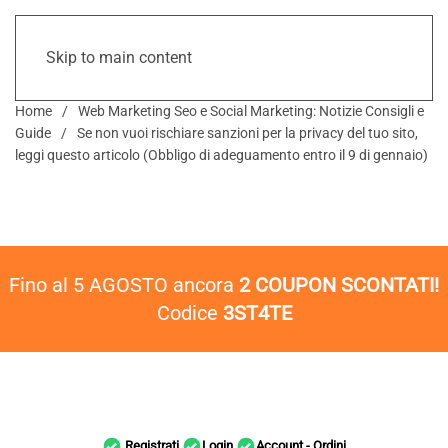
Skip to main content
Home
Web Marketing Seo e Social Marketing: Notizie Consigli e
Guide
Se non vuoi rischiare sanzioni per la privacy del tuo sito,
leggi questo articolo (Obbligo di adeguamento entro il 9 di gennaio)
Fino al 5 AGOSTO ancora
2 COUPON SCONTATI!
Codice
3ST4TE
Registrati
Login
Account - Ordini