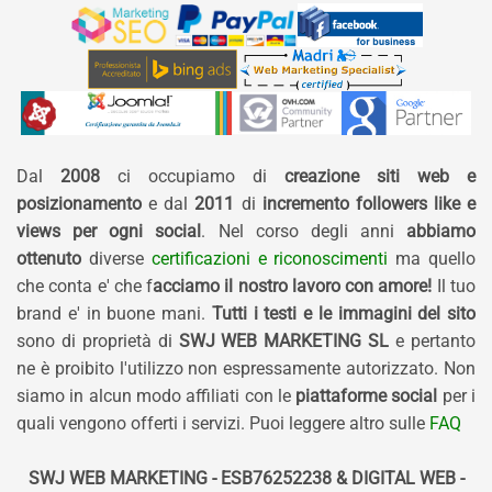
Dal
2008
ci occupiamo di
creazione siti web e
posizionamento
e dal
2011
di
incremento followers like e
views per ogni social
. Nel corso degli anni
abbiamo
ottenuto
diverse
certificazioni e riconoscimenti
ma quello
che conta e' che f
acciamo il nostro lavoro con amore!
Il tuo
brand e' in buone mani.
Tutti i testi e le immagini del sito
sono di proprietà di
SWJ WEB MARKETING SL
e pertanto
ne è proibito l'utilizzo non espressamente autorizzato. Non
siamo in alcun modo affiliati con le
piattaforme social
per i
quali vengono offerti i servizi. Puoi leggere altro sulle
FAQ
SWJ WEB MARKETING - ESB76252238 & DIGITAL WEB -