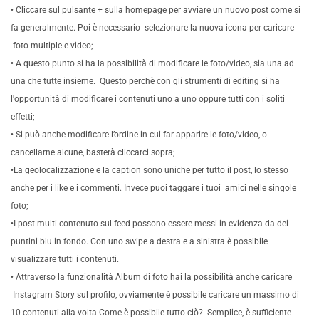
• Cliccare sul pulsante + sulla homepage per avviare un nuovo post come si
fa generalmente. Poi è necessario selezionare la nuova icona per caricare
foto multiple e video;
• A questo punto si ha la possibilità di modificare le foto/video, sia una ad
una che tutte insieme. Questo perchè con gli strumenti di editing si ha
l'opportunità di modificare i contenuti uno a uno oppure tutti con i soliti
effetti;
• Si può anche modificare l’ordine in cui far apparire le foto/video, o
cancellarne alcune, basterà cliccarci sopra;
•La geolocalizzazione e la caption sono uniche per tutto il post, lo stesso
anche per i like e i commenti. Invece puoi taggare i tuoi amici nelle singole
foto;
•I post multi-contenuto sul feed possono essere messi in evidenza da dei
puntini blu in fondo. Con uno swipe a destra e a sinistra è possibile
visualizzare tutti i contenuti.
• Attraverso la funzionalità Album di foto hai la possibilità anche caricare
Instagram Story sul profilo, ovviamente è possibile caricare un massimo di
10 contenuti alla volta Come è possibile tutto ciò? Semplice, è sufficiente