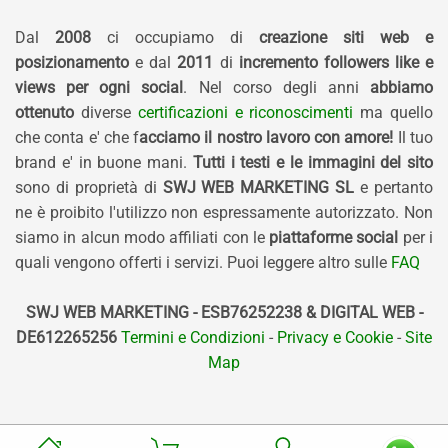
Dal
2008
ci occupiamo di
creazione siti web e
posizionamento
e dal
2011
di
incremento followers like e
views per ogni social
. Nel corso degli anni
abbiamo
ottenuto
diverse
certificazioni e riconoscimenti
ma quello
che conta e' che f
acciamo il nostro lavoro con amore!
Il tuo
brand e' in buone mani.
Tutti i testi e le immagini del sito
sono di proprietà di
SWJ WEB MARKETING SL
e pertanto
ne è proibito l'utilizzo non espressamente autorizzato. Non
siamo in alcun modo affiliati con le
piattaforme social
per i
quali vengono offerti i servizi. Puoi leggere altro sulle
FAQ
SWJ WEB MARKETING - ESB76252238 & DIGITAL WEB -
DE612265256
Termini e Condizioni
-
Privacy e Cookie
-
Site
Map