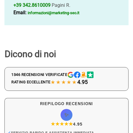
+39 342.8610009
Pagini R.
Email:
informazioni@marketing-seo.it
Dicono di noi
1346 RECENSIONI VERIFICATE
★★★★★
4.95
RATING ECCELLENTE
RIEPILOGO RECENSIONI
✨
★
★
★
★
★
★
4.95
✓
SERVIZIO RAPIDO E ASSISTENZA IMMEDIATA.