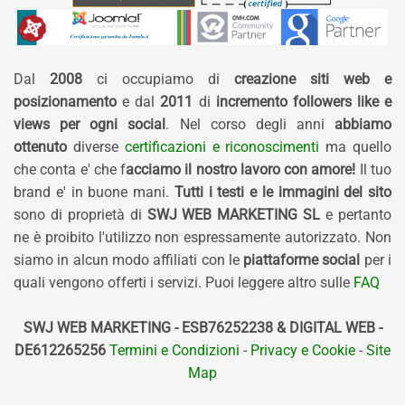
Dal
2008
ci occupiamo di
creazione siti web e
posizionamento
e dal
2011
di
incremento followers like e
views per ogni social
. Nel corso degli anni
abbiamo
ottenuto
diverse
certificazioni e riconoscimenti
ma quello
che conta e' che f
acciamo il nostro lavoro con amore!
Il tuo
brand e' in buone mani.
Tutti i testi e le immagini del sito
sono di proprietà di
SWJ WEB MARKETING SL
e pertanto
ne è proibito l'utilizzo non espressamente autorizzato. Non
siamo in alcun modo affiliati con le
piattaforme social
per i
quali vengono offerti i servizi. Puoi leggere altro sulle
FAQ
SWJ WEB MARKETING - ESB76252238 & DIGITAL WEB -
DE612265256
Termini e Condizioni
-
Privacy e Cookie
-
Site
Map