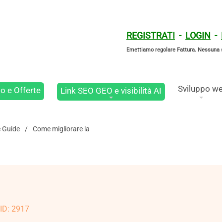
REGISTRATI
-
LOGIN
-
Emettiamo regolare Fattura. Nessuna 
Sviluppo w
o e Offerte
Link SEO GEO e visibilità AI
e Guide
Come migliorare la
 ID: 2917