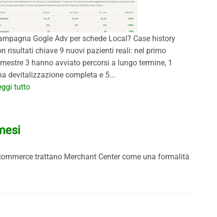
ampagna Gogle Adv per schede Local? Case history
n risultati chiave 9 nuovi pazienti reali: nel primo
imestre 3 hanno avviato percorsi a lungo termine, 1
a devitalizzazione completa e 5...
ggi tutto
mesi
Lun
i e-commerce trattano Merchant Center come una formalità
La dur
dall'