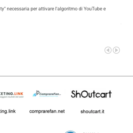
Com
ty" necessaria per attivare l'algoritmo di YouTube e
La sce
conve