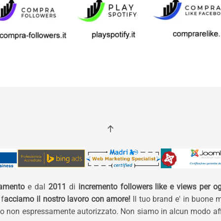
namento
e dal
2011
di
incremento followers like e views per og
 f
acciamo il nostro lavoro con amore!
Il tuo brand e' in buone 
izzo non espressamente autorizzato. Non siamo in alcun modo affi