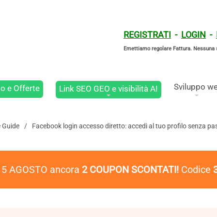
REGISTRATI
-
LOGIN
-
Emettiamo regolare Fattura. Nessuna 
Sviluppo w
o e Offerte
Link SEO GEO e visibilità AI
e Guide
Facebook login accesso diretto: accedi al tuo profilo senza p
l 5 AGOSTO ancora
2 COUPON SCONTATI!
Codice