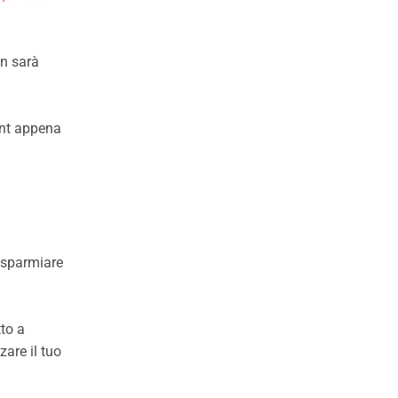
in sarà
unt appena
isparmiare
tto a
zare il tuo