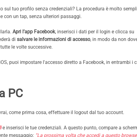
to sul tuo profilo senza credenziali? La procedura è molto sempl
ne con un tap, senza ulteriori passaggi.
llarla.
Apri l’app Facebook
, inserisci i dati per il login e clicca su
ederà di
salvare le informazioni di accesso
, in modo da non dover
utte le volte successive.
iOS, puoi impostare l'accesso diretto a Facebook, in entrambi i c
da PC
rai, come prima cosa, effettuare il logout dal tuo account.
di
e inserisci le tue credenziali. A questo punto, compare a sche
uente messaggio:
“La prossima volta che accedi a questo browser