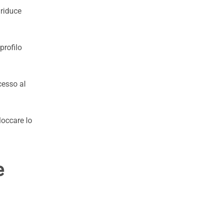
 riduce
profilo
cesso al
loccare lo
e