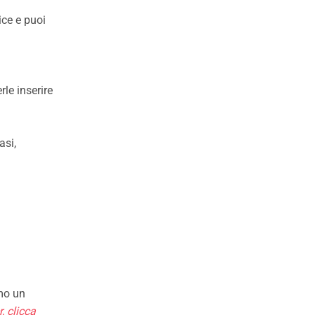
ice e puoi
le inserire
asi,
rmo un
, clicca