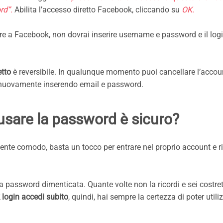
rd”.
Abilita l’accesso diretto Facebook, cliccando su
OK.
re a Facebook, non dovrai inserire username e password e il log
etto
è reversibile. In qualunque momento puoi cancellare l’acco
e nuovamente inserendo email e password.
usare la password è sicuro?
nte comodo, basta un tocco per entrare nel proprio account e r
ella password dimenticata. Quante volte non la ricordi e sei costre
login accedi subito
, quindi, hai sempre la certezza di poter utiliz