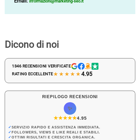
Email:
informazioni@marketing-seo.it
Dicono di noi
1346 RECENSIONI VERIFICATE
★★★★★
4.95
RATING ECCELLENTE
RIEPILOGO RECENSIONI
✨
★
★
★
★
★
★
4.95
✓
SERVIZIO RAPIDO E ASSISTENZA IMMEDIATA.
✓
FOLLOWERS, VIEWS E LIKE REALI E STABILI.
✓
OTTIMI RISULTATI E CRESCITA ORGANICA.