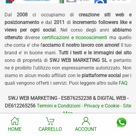
Dal
2008
ci occupiamo di
creazione siti web e
posizionamento
e dal
2011
di
incremento followers like e
views per ogni social
. Nel corso degli anni
abbiamo
ottenuto
diverse
certificazioni e riconoscimenti
ma quello
che conta e' che f
acciamo il nostro lavoro con amore!
Il tuo
brand e' in buone mani.
Tutti i testi e le immagini del sito
sono di proprietà di
SWJ WEB MARKETING SL
e pertanto
ne è proibito l'utilizzo non espressamente autorizzato. Non
siamo in alcun modo affiliati con le
piattaforme social
per i
quali vengono offerti i servizi. Puoi leggere altro sulle
FAQ
SWJ WEB MARKETING - ESB76252238 & DIGITAL WEB -
DE612265256
Termini e Condizioni
-
Privacy e Cookie
-
Site
Map
HOME
CARRELLO
ACCOUNT