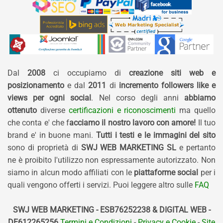
Dal
2008
ci occupiamo di
creazione siti web e
posizionamento
e dal
2011
di
incremento followers like e
views per ogni social
. Nel corso degli anni
abbiamo
ottenuto
diverse
certificazioni e riconoscimenti
ma quello
che conta e' che f
acciamo il nostro lavoro con amore!
Il tuo
brand e' in buone mani.
Tutti i testi e le immagini del sito
sono di proprietà di
SWJ WEB MARKETING SL
e pertanto
ne è proibito l'utilizzo non espressamente autorizzato. Non
siamo in alcun modo affiliati con le
piattaforme social
per i
quali vengono offerti i servizi. Puoi leggere altro sulle
FAQ
SWJ WEB MARKETING - ESB76252238 & DIGITAL WEB -
DE612265256
Termini e Condizioni
-
Privacy e Cookie
-
Site