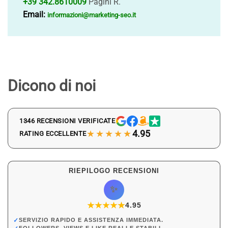
+39 342.8610009
Pagini R.
Email:
informazioni@marketing-seo.it
Dicono di noi
1346 RECENSIONI VERIFICATE
★★★★★
4.95
RATING ECCELLENTE
RIEPILOGO RECENSIONI
✨
★
★
★
★
★
★
4.95
✓
SERVIZIO RAPIDO E ASSISTENZA IMMEDIATA.