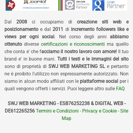
Dal
2008
ci occupiamo di
creazione siti web e
posizionamento
e dal
2011
di
incremento followers like e
views per ogni social
. Nel corso degli anni
abbiamo
ottenuto
diverse
certificazioni e riconoscimenti
ma quello
che conta e' che f
acciamo il nostro lavoro con amore!
Il tuo
brand e' in buone mani.
Tutti i testi e le immagini del sito
sono di proprietà di
SWJ WEB MARKETING SL
e pertanto
ne è proibito l'utilizzo non espressamente autorizzato. Non
siamo in alcun modo affiliati con le
piattaforme social
per i
quali vengono offerti i servizi. Puoi leggere altro sulle
FAQ
SWJ WEB MARKETING - ESB76252238 & DIGITAL WEB -
DE612265256
Termini e Condizioni
-
Privacy e Cookie
-
Site
Map