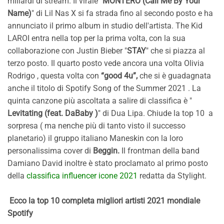
miliardi di stream. Il virale "
MONTERO (Call Me By Your
Name)
" di Lil Nas X si fa strada fino al secondo posto e ha
annunciato il primo album in studio dell'artista. The Kid
LAROI entra nella top per la prima volta, con la sua
collaborazione con Justin Bieber "
STAY
" che si piazza al
terzo posto. Il quarto posto vede ancora una volta Olivia
Rodrigo , questa volta con
“good 4u”,
che si è guadagnata
anche il titolo di Spotify Song of the Summer 2021 . La
quinta canzone più ascoltata a salire di classifica è "
Levitating (feat. DaBaby )
" di Dua Lipa. Chiude la top 10 a
sorpresa ( ma nenche più di tanto visto il successo
planetario) il gruppo italiano Maneskin con la loro
personalissima cover di
Beggin.
Il frontman della band
Damiano David inoltre è stato proclamato al primo posto
della
classifica influencer icone 2021
redatta da Stylight.
Ecco la top 10 completa migliori artisti 2021 mondiale
Spotify