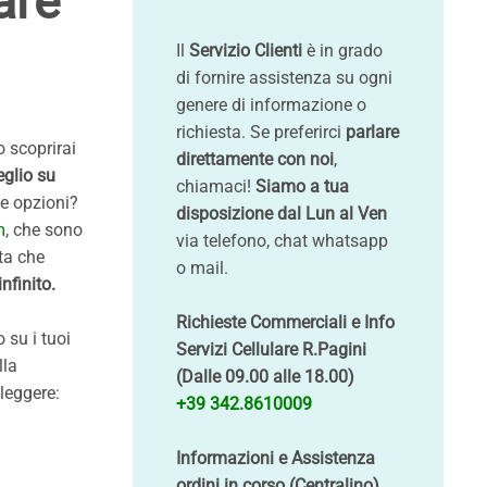
are
Il
Servizio Clienti
è in grado
di fornire assistenza su ogni
genere di informazione o
richiesta. Se preferirci
parlare
o scoprirai
direttamente con noi
,
eglio su
chiamaci!
Siamo a tua
ue opzioni?
disposizione dal Lun al Ven
m
, che sono
via telefono, chat whatsapp
ta che
o mail.
nfinito.
Richieste Commerciali e Info
 su i tuoi
Servizi Cellulare R.Pagini
lla
(Dalle 09.00 alle 18.00)
leggere:
+39 342.8610009
Informazioni e Assistenza
ordini in corso (Centralino)