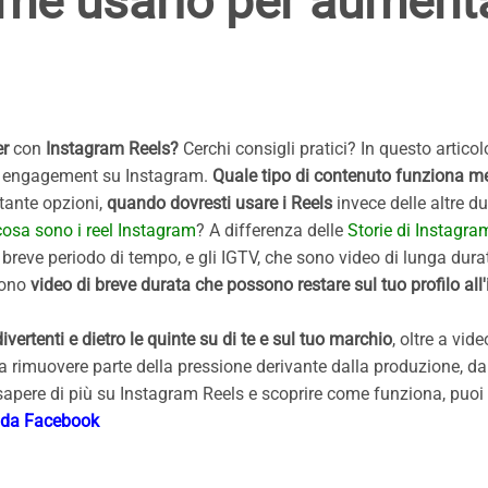
ome usarlo per aument
er
con
Instagram Reels?
Cerchi consigli pratici? In questo articol
o engagement su Instagram.
Quale tipo di contenuto funziona m
tante opzioni,
quando dovresti usare i Reels
invece delle altre d
cosa sono i reel Instagram
? A differenza delle
Storie di Instagra
breve periodo di tempo, e gli IGTV, che sono video di lunga dura
sono
video di breve durata che possono restare sul tuo profilo all'i
divertenti e dietro le quinte su di te e sul tuo marchio
, oltre a
video
a rimuovere parte della pressione derivante dalla produzione, da
sapere di più su Instagram Reels e scoprire come funziona, puoi 
o da Facebook