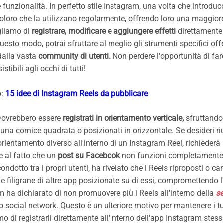
funzionalità. In perfetto stile Instagram, una volta che introdu
ro che la utilizzano regolarmente, offrendo loro una maggiore v
gliamo di
registrare, modificare e aggiungere effetti
direttamente 
 questo modo, potrai sfruttare al meglio gli strumenti specifici off
dalla vasta
community di utenti.
Non perdere l'opportunità di far
tibili agli occhi di tutti!
o:
15 idee di Instagram Reels da pubblicare
Dovrebbero essere
registrati in orientamento verticale,
sfruttando 
na cornice quadrata o posizionati in orizzontale. Se desideri riu
orientamento diverso all'interno di un Instagram Reel, richiederà 
e al fatto che un
post su Facebook
non funzioni completamente
dotto tra i propri utenti, ha rivelato che i Reels riproposti o car
le filigrane di altre app posizionate su di essi, compromettendo 
 ha dichiarato di non promuovere più i Reels all'interno della
s
o social network. Questo è un ulteriore motivo per mantenere i t
amo di registrarli direttamente all'interno dell'app Instagram stess