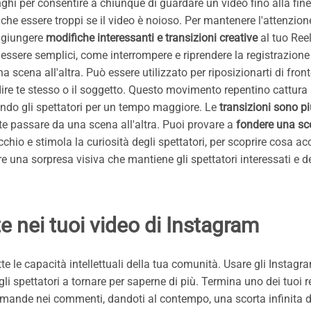
ghi per consentire a chiunque di guardare un video fino alla fine
che essere troppi se il video è noioso. Per mantenere l'attenzion
aggiungere
modifiche interessanti e transizioni creative
al tuo Reel
 essere semplici, come interrompere e riprendere la registrazione
a scena all'altra. Può essere utilizzato per riposizionarti di front
ire te stesso o il soggetto. Questo movimento repentino cattura 
endo gli spettatori per un tempo maggiore. Le
transizioni sono p
e passare da una scena all'altra. Puoi provare a
fondere una sc
chio e stimola la curiosità degli spettatori, per scoprire cosa a
e una sorpresa visiva che mantiene gli spettatori interessati e d
e nei tuoi video di Instagram
tte le capacità intellettuali della tua comunità. Usare gli Instagr
i spettatori a tornare per saperne di più. Termina uno dei tuoi r
domande nei commenti, dandoti al contempo, una scorta infinita di