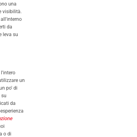
cono una
isibilità.
all'interno
erti da
e leva su
l'intero
tilizzare un
un po' di
 su
icati da
l'esperienza
ezione
uoi
a o di