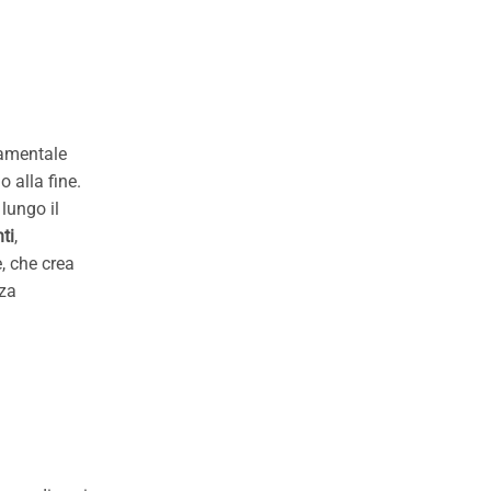
damentale
o alla fine.
lungo il
ti
,
, che crea
nza