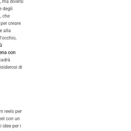
, ma diversi
e degli
, che
 per creare
e alla
l'occhio,
iù
ena con
ccadrà
esiderosi di
am reels per
eel con un
 idee per i