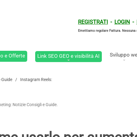
REGISTRATI
-
LOGIN
-
Emettiamo regolare Fattura. Nessuna 
Sviluppo w
o e Offerte
Link SEO GEO e visibilità AI
e Guide
Instagram Reels:
eting: Notizie Consigli e Guide.