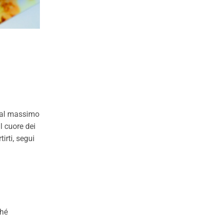
o al massimo
l cuore dei
irti, segui
ché