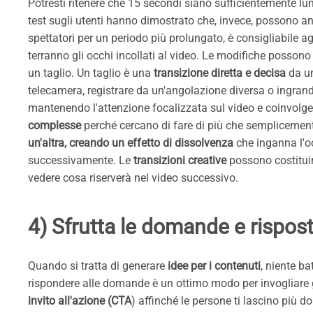
Potresti ritenere che 15 secondi siano sufficientemente lun
test sugli utenti hanno dimostrato che, invece, possono an
spettatori per un periodo più prolungato, è consigliabile 
terranno gli occhi incollati al video. Le modifiche possono
un taglio. Un taglio è una
transizione diretta e decisa
da un
telecamera, registrare da un'angolazione diversa o ingrand
mantenendo l'attenzione focalizzata sul video e coinvolg
complesse
perché cercano di fare di più che semplicement
un'altra, creando un effetto di dissolvenza
che inganna l'oc
successivamente. Le
transizioni creative
possono costituir
vedere cosa riserverà nel video successivo.
4) Sfrutta le domande e rispost
Quando si tratta di generare
idee per i contenuti
, niente ba
rispondere alle domande è un ottimo modo per invogliare gl
invito all'azione (CTA
) affinché le persone ti lascino più 